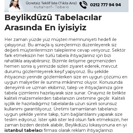
Beylikdüzü Tabelacılar
Arasında En iyisiyiz
Her zaman yüzde yüz müşteri memnuniyeti hedefi ile
çalışıyoruz. Bu amaçla iş süreçlerimizi düzenleyerek siz
değerli müşterilerimizin taleplerine cevap veriyoruz. Sektör
fark etmeksizin her türlü tabela ihtiyaçlarınız için bizi
rahatlıkla arayabilirsiniz. Bizimle iletişime geçmenizden
hemen sonra iş yerinizde sizleri ziyaret ederek, mevcut
durumu gözlemleyerek keşif yapıyoruz. Bu şekilde
ihtiyacınızı yerinde gözlemlerken size en uygun çözümü en
uygun maliyetler ile sunma imkânımız oluyor. Konusunda
deneyimli ve uzman ekibimiz, talep ve ihtiyaçlarınıza göre
tabela çizimlerini hazırlayarak size sunar. Onayınız ile birlikte
kaliteli malzemelerden tabelanızın üretimine geçilir. Kaliteli
işçilik ile hazırladığımız tabelalarda uzun süreli sorunsuz
kullanımı garantiliyoruz. Üretimi tamamlanan tabelanızı
uygun şekilde yerine takıp, tüm bağlantılarını yaparak size
teslim ediyoruz. İster ışıklı ister led olsun fark etmeksizin, her
zaman bizden destek alabilir, Beylikdüzü lokasyonuna en iyi
istanbul tabelacı
firması olarak reklam ihtiyaçlarınızı