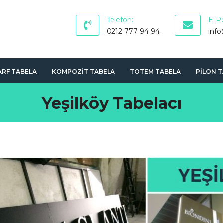
Telefon:
E-P
0212 777 94 94
inf
RF TABELA
KOMPOZIT TABELA
TOTEM TABELA
PILON 
Yeşilköy Tabelacı