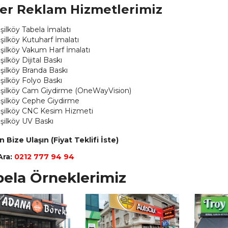
er Reklam Hizmetlerimiz
şilköy Tabela İmalatı
şilköy Kutuharf İmalatı
şilköy Vakum Harf İmalatı
şilköy Dijital Baskı
şilköy Branda Baskı
şilköy Folyo Baskı
şilköy Cam Giydirme (OneWayVision)
şilköy Cephe Giydirme
şilköy CNC Kesim Hizmeti
şilköy UV Baskı
Bize Ulaşın (Fiyat Teklifi İste)
Ara:
0212 777 94 94
bela Örneklerimiz