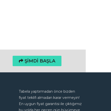
ŞIMDI BAŞLA
Tabela yaptırmadan önce bizden
fiyat teklifi almadan karar vermeyin!
En uygun fiyat garantisi ile çıktığımız
bu yolda her geçen gün büyümeye