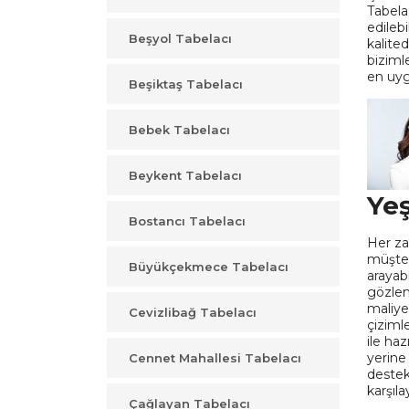
Tabela
edileb
Beşyol Tabelacı
kalite
bizimle
en uyg
Beşiktaş Tabelacı
Bebek Tabelacı
Beykent Tabelacı
Yeş
Bostancı Tabelacı
Her za
müşteri
Büyükçekmece Tabelacı
arayab
gözlem
maliye
Cevizlibağ Tabelacı
çizimle
ile ha
yerine 
Cennet Mahallesi Tabelacı
destek
karşılay
Çağlayan Tabelacı