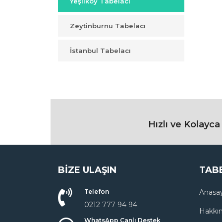
Yeşilköy Tabelacı
Zeytinburnu Tabelacı
İstanbul Tabelacı
Hızlı ve Kolayc
BIZE ULAŞIN
TAB
Telefon
Anasa
0212 777 94 94
Hakkı
WhatsApp Canlı Destek