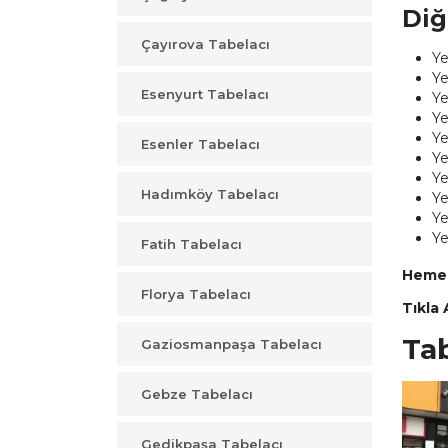
Diğ
Çayırova Tabelacı
Ye
Ye
Esenyurt Tabelacı
Ye
Ye
Ye
Esenler Tabelacı
Ye
Ye
Hadımköy Tabelacı
Ye
Ye
Ye
Fatih Tabelacı
Hemen 
Florya Tabelacı
Tıkla 
Ta
Gaziosmanpaşa Tabelacı
Gebze Tabelacı
Gedikpaşa Tabelacı