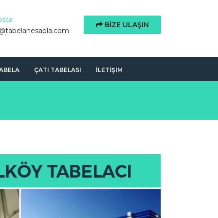
osta
BIZE ULAŞIN
o@tabelahesapla.com
TABELA
ÇATI TABELASI
İLETIŞIM