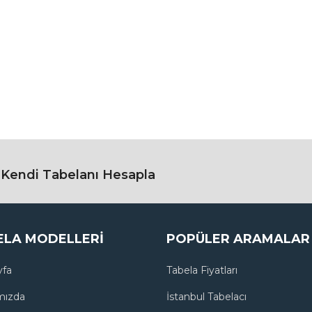
a Kendi Tabelanı Hesapla
ELA MODELLERI
POPÜLER ARAMALAR
yfa
Tabela Fiyatları
mızda
İstanbul Tabelacı