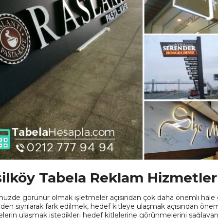
ilköy Tabela Reklam Hizmetler
zde görünür olmak işletmeler açısından çok daha önemli hale ge
inden sıyrılarak fark edilmek, hedef kitleye ulaşmak açısından öne
elerin ulaşmak istedikleri hedef kitlelerine görünmelerini sağlayan 