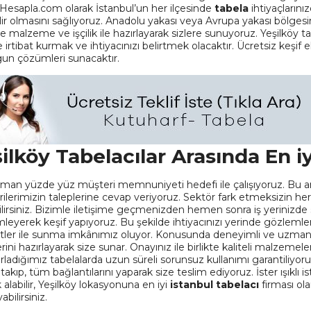
Hesapla.com olarak İstanbul’un her ilçesinde
tabela
ihtiyaçlarını
ilir olmasını sağlıyoruz. Anadolu yakası veya Avrupa yakası bölgesi
de malzeme ve işçilik ile hazırlayarak sizlere sunuyoruz. Yeşilköy
 irtibat kurmak ve ihtiyacınızı belirtmek olacaktır. Ücretsiz keşif e
un çözümleri sunacaktır.
ilköy Tabelacılar Arasında En iy
man yüzde yüz müşteri memnuniyeti hedefi ile çalışıyoruz. Bu am
lerimizin taleplerine cevap veriyoruz. Sektör fark etmeksizin her tür
ilirsiniz. Bizimle iletişime geçmenizden hemen sonra iş yerinizde
leyerek keşif yapıyoruz. Bu şekilde ihtiyacınızı yerinde gözle
tler ile sunma imkânımız oluyor. Konusunda deneyimli ve uzman ek
rini hazırlayarak size sunar. Onayınız ile birlikte kaliteli malzemeler
zırladığımız tabelalarda uzun süreli sorunsuz kullanımı garantiliy
takıp, tüm bağlantılarını yaparak size teslim ediyoruz. İster ışıklı
 alabilir, Yeşilköy lokasyonuna en iyi
istanbul tabelacı
firması ola
abilirsiniz.